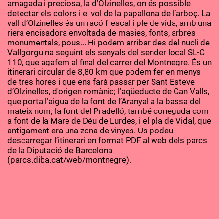
amagada i preciosa, la d’Olzinelles, on és possible
detectar els colors i el vol de la papallona de l’arboç. La
vall d’Olzinelles és un racó frescal i ple de vida, amb una
riera encisadora envoltada de masies, fonts, arbres
monumentals, pous... Hi podem arribar des del nucli de
Vallgorguina seguint els senyals del sender local SL-C
110, que agafem al final del carrer del Montnegre. És un
itinerari circular de 8,80 km que podem fer en menys
de tres hores i que ens farà passar per Sant Esteve
d’Olzinelles, d'origen romànic; l’aqüeducte de Can Valls,
que porta l’aigua de la font de l’Aranyal a la bassa del
mateix nom; la font del Pradelló, també coneguda com
a font de la Mare de Déu de Lurdes, i el pla de Vidal, que
antigament era una zona de vinyes. Us podeu
descarregar l’itinerari en format PDF al web dels parcs
de la Diputació de Barcelona
(parcs.diba.cat/web/montnegre).